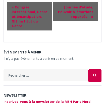
«
Congrès
Journée d’étude,
international, Genre
Pouvoir & émotions
et émancipation,
– reportée –
»
GIS Institut du
Genre
ÉVÉNEMENTS À VENIR
Il n'y a pas évènements à venir en ce moment.
Search
search
for:
NEWSLETTER
Inscrivez-vous à la newsletter de la MSH Paris Nord.