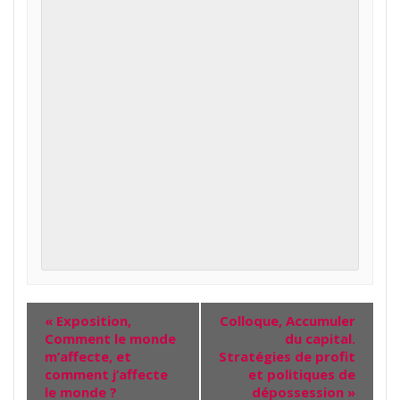
«
Exposition,
Colloque, Accumuler
Comment le monde
du capital.
m’affecte, et
Stratégies de profit
comment j’affecte
et politiques de
le monde ?
dépossession
»