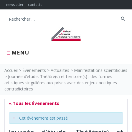
Skip
newsletter
contacts
to
content
search
Search
for:
MENU
Accueil
>
Évènements
>
Actualités
>
Manifestations scientifiques
>
Journée d’étude, Théâtre(s) et territoire(s) : des formes
artistiques singulières aux prises avec des enjeux politiques
contradictoires
« Tous les Évènements
Cet évènement est passé