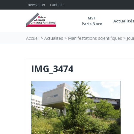
Skip
newsletter
contacts
to
content
MSH
Actualité
Paris Nord
Accueil
>
Actualités
>
Manifestations scientifiques
>
Jou
IMG_3474