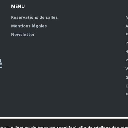
MENU
Réservations de salles
M
Mentions légales
A
Newsletter
P
P
H
P
al
V
outube
G
C
P
ez l'utilisation de traceurs (cookies) afin de réaliser des s