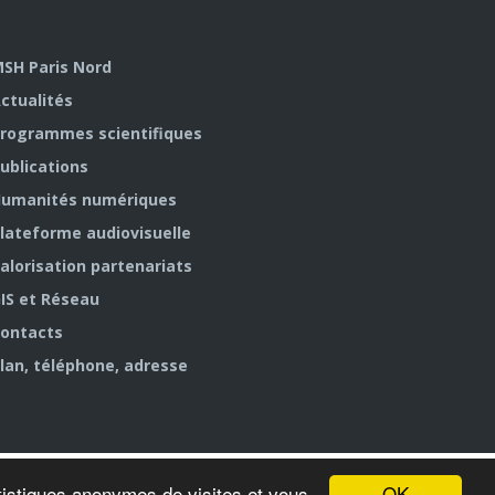
SH Paris Nord
ctualités
rogrammes scientifiques
ublications
umanités numériques
lateforme audiovisuelle
alorisation partenariats
IS et Réseau
ontacts
lan, téléphone, adresse
OK
tatistiques anonymes de visites et vous