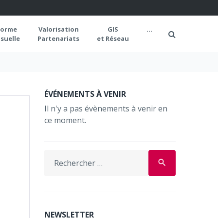
forme
Valorisation
GIS
...
suelle
Partenariats
et Réseau
ÉVÉNEMENTS À VENIR
Il n'y a pas évènements à venir en
ce moment.
Search
search
for:
NEWSLETTER