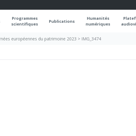
Programmes
Humanités
Plate
s
Publications
scientifiques
numériques
audiovi
rnées européennes du patrimoine 2023
>
IMG_3474