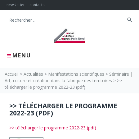
Skip
newsletter
contacts
to
content
search
Search
for:
MENU
Accueil
>
Actualités
>
Manifestations scientifiques
>
Séminaire |
Art, culture et création dans la fabrique des territoires
>
>>
télécharger le programme 2022-23 (pdf)
>> TÉLÉCHARGER LE PROGRAMME
2022-23 (PDF)
>> télécharger le programme 2022-23 (pdf)