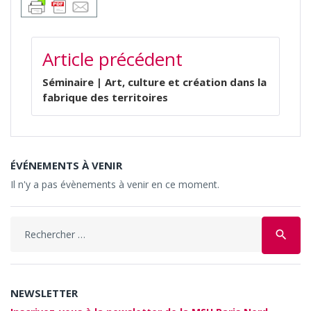
NAVIGATION
Article précédent
DE
L’ARTICLE
Séminaire | Art, culture et création dans la
fabrique des territoires
ÉVÉNEMENTS À VENIR
Il n'y a pas évènements à venir en ce moment.
Search
search
for:
NEWSLETTER