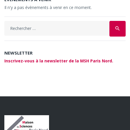
Il n'y a pas évènements à venir en ce moment.
Search
search
for:
NEWSLETTER
Inscrivez-vous à la newsletter de la MSH Paris Nord.