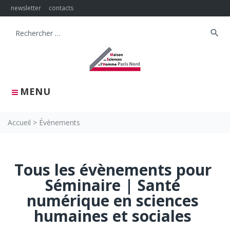
Skip
newsletter
contacts
to
content
search
Search
for:
MENU
Accueil
>
Évènements
Tous les évènements pour
Séminaire | Santé
numérique en sciences
humaines et sociales