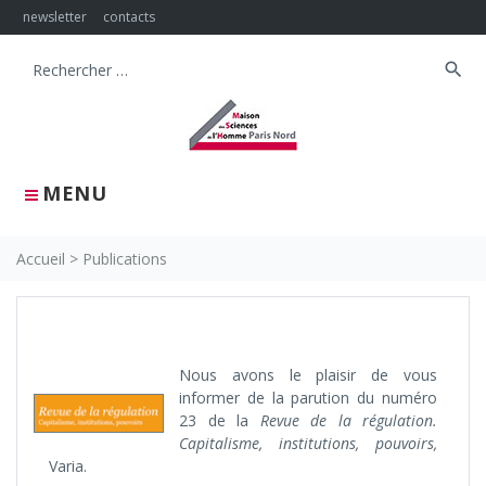
Skip
newsletter
contacts
to
content
search
Search
for:
MENU
Accueil
>
Publications
Nous avons le plaisir de vous
informer de la parution du numéro
23 de la
Revue de la régulation.
Capitalisme, institutions, pouvoirs,
Varia.