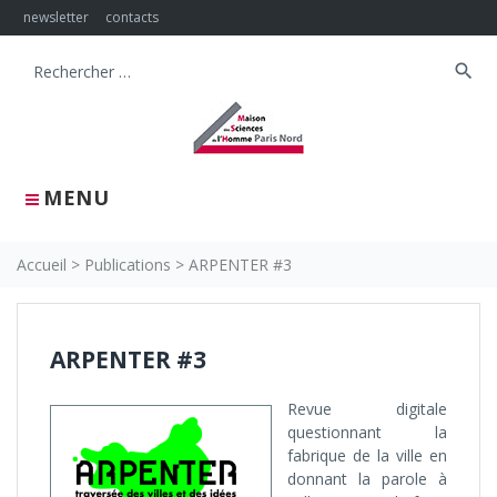
Skip
newsletter
contacts
to
content
search
Search
for:
MENU
Accueil
>
Publications
>
ARPENTER #3
ARPENTER #3
Revue digitale
questionnant la
fabrique de la ville en
donnant la parole à