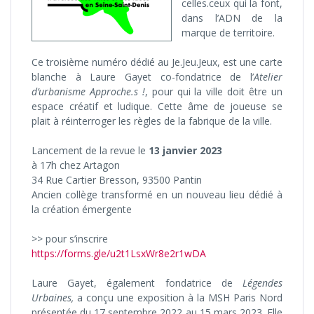
celles.ceux qui la font,
dans l’ADN de la
marque de territoire.
Ce troisième numéro dédié au Je.Jeu.Jeux, est une carte
blanche à Laure Gayet co-fondatrice de l’
Atelier
d’urbanisme Approche.s !
, pour qui la ville doit être un
espace créatif et ludique. Cette âme de joueuse se
plait à réinterroger les règles de la fabrique de la ville.
Lancement de la revue le
13 janvier 2023
à 17h chez Artagon
34 Rue Cartier Bresson, 93500 Pantin
Ancien collège transformé en un nouveau lieu dédié à
la création émergente
>> pour s’inscrire
https://forms.gle/u2t1LsxWr8e2r1wDA
Laure Gayet, également fondatrice de
Légendes
Urbaines,
a conçu une exposition à la MSH Paris Nord
présentée du 17 septembre 2022 au 15 mars 2023. Elle