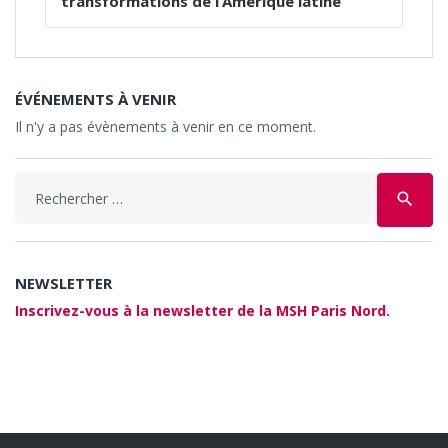
transformations de l’Amérique latine
ÉVÉNEMENTS À VENIR
Il n'y a pas évènements à venir en ce moment.
Search
search
for:
NEWSLETTER
Inscrivez-vous à la newsletter de la MSH Paris Nord.