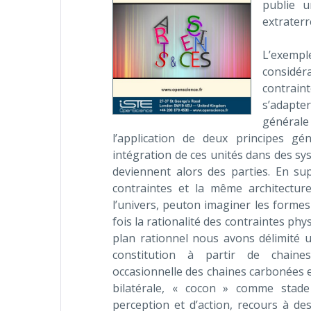
publie u
extraterr
L’exempl
considér
contraint
s’adapte
générale
l’application de deux principes gé
intégration de ces unités dans des sys
deviennent alors des parties. En su
contraintes et la même architectur
l’univers, peuton imaginer les formes 
fois la rationalité des contraintes phys
plan rationnel nous avons délimité u
constitution à partir de chaine
occasionnelle des chaines carbonées e
bilatérale, « cocon » comme stade 
perception et d’action, recours à de