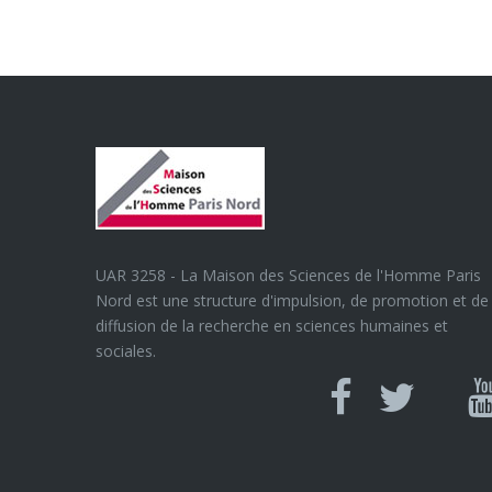
UAR 3258 - La Maison des Sciences de l'Homme Paris
Nord est une structure d'impulsion, de promotion et de
diffusion de la recherche en sciences humaines et
sociales.
Can
Facebook
twitter
Y
U