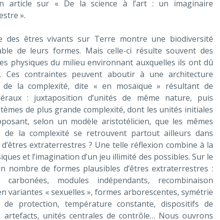
n article sur « De la science à l’art : un imaginaire
estre ».
e des êtres vivants sur Terre montre une biodiversité
able de leurs formes. Mais celle-ci résulte souvent des
es physiques du milieu environnant auxquelles ils ont dû
r. Ces contraintes peuvent aboutir à une architecture
 de la complexité, dite « en mosaïque » résultant de
néraux : juxtaposition d’unités de même nature, puis
tèmes de plus grande complexité, dont les unités initiales
pposant, selon un modèle aristotélicien, que les mêmes
e de la complexité se retrouvent partout ailleurs dans
d’êtres extraterrestres ? Une telle réflexion combine à la
iques et l’imagination d’un jeu illimité des possibles. Sur le
n nombre de formes plausibles d’êtres extraterrestres :
s carbonées, modules indépendants, recombinaison
n variantes « sexuelles », formes arborescentes, symétrie
de protection, température constante, dispositifs de
s artefacts, unités centrales de contrôle… Nous ouvrons