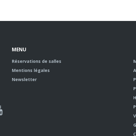
MENU
Réservations de salles
M
Mentions légales
A
Newsletter
P
P
H
P
al
V
outube
G
C