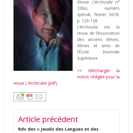
Revue
L’Archicube
n°
23bis, numéro
spécial, février 2018,
p. 125-128
L’Archicube
est la
revue de l’Association
des anciens élèves,
élèves et amis de
l’École Normale
Supérieure
>> télécharger la
notice rédigée pour la
revue L’Archicube (pdf).
NAVIGATION
Article précédent
DE
L’ARTICLE
Rdv des « Jeudis des Langues et des