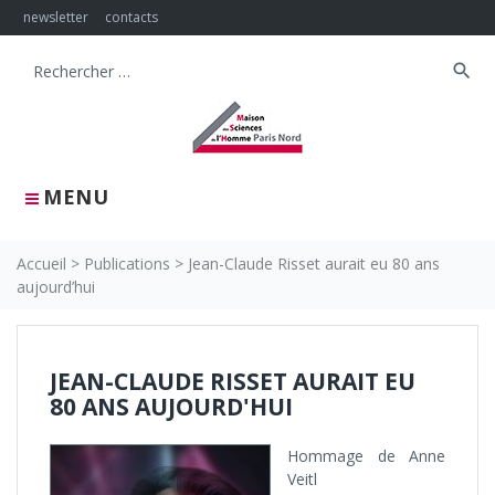
Skip
newsletter
contacts
to
content
search
Search
for:
MENU
Accueil
>
Publications
>
Jean-Claude Risset aurait eu 80 ans
aujourd’hui
JEAN-CLAUDE RISSET AURAIT EU
80 ANS AUJOURD'HUI
Hommage de Anne
Veitl