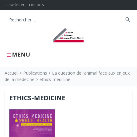
Skip
newsletter
contacts
to
content
search
Search
for:
MENU
Accueil
>
Publications
>
La question de l’animal face aux enjeux
de la médecine
>
ethics-medicine
ETHICS-MEDICINE