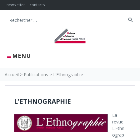
Skip
newsletter
contacts
to
content
search
Search
for:
MENU
Accueil
>
Publications
>
L’Ethnographie
L’ETHNOGRAPHIE
La
revue
L’Ethn
ograp