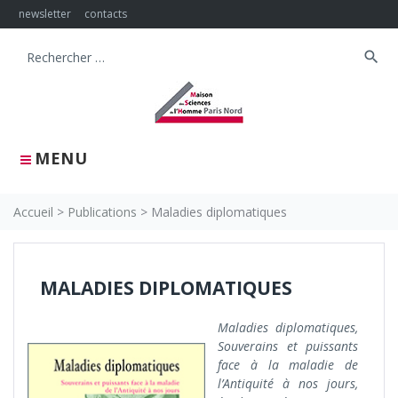
Skip
newsletter
contacts
to
content
search
Search
for:
MENU
Accueil
>
Publications
>
Maladies diplomatiques
MALADIES DIPLOMATIQUES
Maladies diplomatiques,
Souverains et puissants
face à la maladie de
l’Antiquité à nos jours,