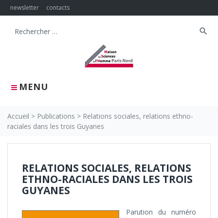
Skip
newsletter
contacts
to
content
search
Search
for:
MENU
Accueil
>
Publications
>
Relations sociales, relations ethno-
raciales dans les trois Guyanes
RELATIONS SOCIALES, RELATIONS
ETHNO-RACIALES DANS LES TROIS
GUYANES
Parution du numéro