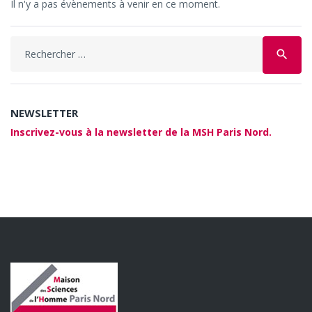
Il n'y a pas évènements à venir en ce moment.
Search
search
for:
NEWSLETTER
Inscrivez-vous à la newsletter de la MSH Paris Nord.