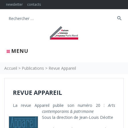
Skip
newsletter
contacts
to
content
search
Search
for:
MENU
Accueil
>
Publications
>
Revue Appareil
REVUE APPAREIL
La revue Appareil publie son numéro 20 :
Arts
contemporains & patrimoine
Sous la direction de Jean-Louis Déotte