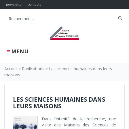
Skip
newsletter
contacts
to
content
search
Search
for:
MENU
Accueil
>
Publications
>
Les sciences humaines dans leurs
maisons
LES SCIENCES HUMAINES DANS
LEURS MAISONS
Dans l’intimité de la recherche, une
visite des Maisons des Sciences de