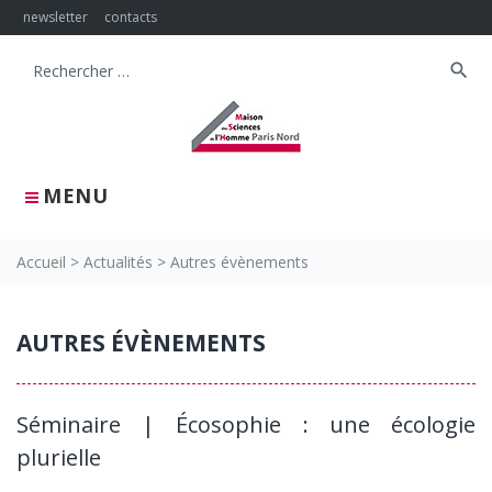
Skip
newsletter
contacts
to
content
search
Search
for:
MENU
Accueil
>
Actualités
>
Autres évènements
Autres
AUTRES ÉVÈNEMENTS
évènements
Séminaire | Écosophie : une écologie
plurielle