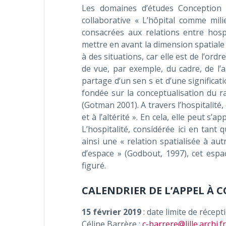
Les domaines d’études Conception 
collaborative « L’hôpital comme mili
consacrées aux relations entre hospi
mettre en avant la dimension spatiale d
à des situations, car elle est de l’ordr
de vue, par exemple, du cadre, de l’
partage d’un sen s et d’une significatio
fondée sur la conceptualisation du ra
(Gotman 2001). A travers l’hospitalité
et à l’altérité ». En cela, elle peut s
L’hospitalité, considérée ici en tant q
ainsi une « relation spatialisée à a
d’espace » (Godbout, 1997), cet espa
figuré.
CALENDRIER DE L’APPEL À
15 février 2019
: date limite de récep
Céline Barrère :
c-barrere@lille.archi.fr