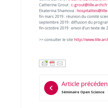
Catherine Grout :
c-grout@lille.archi.fr
Ekaterina Shamova :
hospitalites@lille.
fin mars 2019 : réunion du comité scie
septembre 2019 : diffusion du progra
fin octobre 2019 : envoi d’un texte de 
>> consulter le site
http://www.lille.a
NAVIGATION
Article précéden
DE
L’ARTICLE
Séminaire Open Science