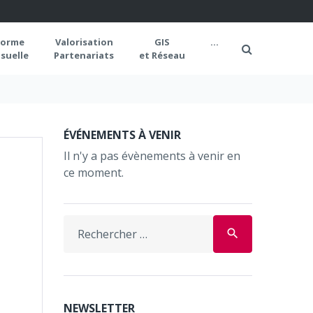
forme
Valorisation
GIS
...
suelle
Partenariats
et Réseau
ÉVÉNEMENTS À VENIR
Il n'y a pas évènements à venir en
ce moment.
Search
search
for:
NEWSLETTER