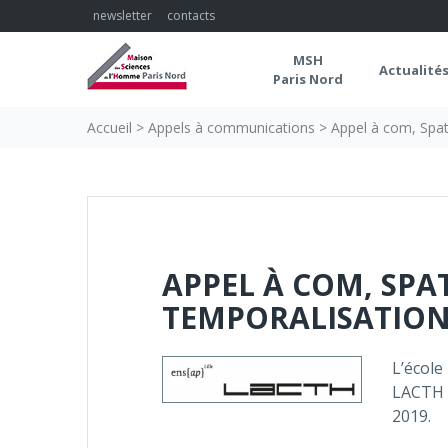
Skip
newsletter
contacts
to
content
MSH
Actualité
Paris Nord
Accueil
>
Appels à communications
>
Appel à com, Spati
APPEL À COM, SPA
TEMPORALISATION 
L’école
LACTH 
2019.