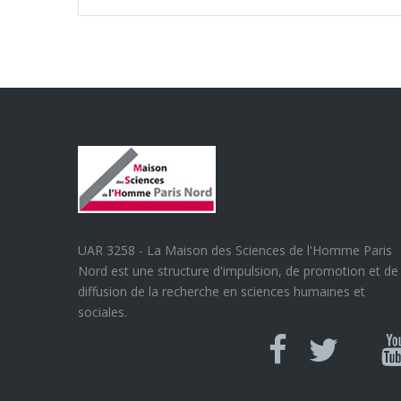
UAR 3258 - La Maison des Sciences de l'Homme Paris
Nord est une structure d'impulsion, de promotion et de
diffusion de la recherche en sciences humaines et
sociales.
Can
Facebook
twitter
Y
U