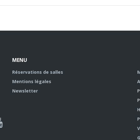
MENU
Réservations de salles
M
Mentions légales
A
Newsletter
P
P
H
P
al
V
outube
G