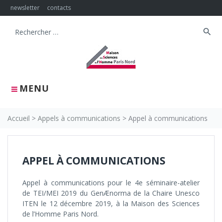
Skip
newsletter
contacts
to
content
search
Search
for:
MENU
Accueil
>
Appels à communications
>
Appel à communications
APPEL À COMMUNICATIONS
Appel à communications pour le 4e séminaire-atelier
de TEI/MEI 2019 du GenÆnorma de la Chaire Unesco
ITEN le 12 décembre 2019, à la Maison des Sciences
de l’Homme Paris Nord.