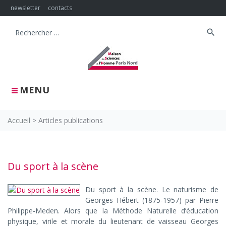
Skip
newsletter
contacts
to
content
search
Search
for:
MENU
Accueil
>
Articles publications
Articles
Du sport à la scène
publications
Du sport à la scène. Le naturisme de
Georges Hébert (1875-1957) par Pierre
Philippe-Meden. Alors que la Méthode Naturelle d’éducation
physique, virile et morale du lieutenant de vaisseau Georges