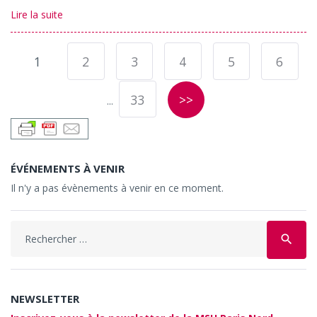
Lire la suite
1
2
3
4
5
6
33
>>
...
ÉVÉNEMENTS À VENIR
Il n'y a pas évènements à venir en ce moment.
Search
search
for:
NEWSLETTER