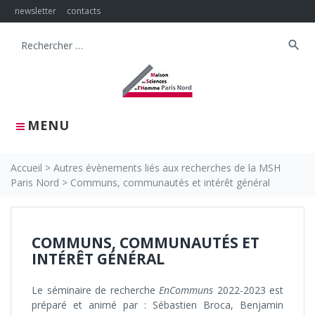
Skip
newsletter
contacts
to
content
search
Search
for:
MENU
Accueil
>
Autres évènements liés aux recherches de la MSH
Paris Nord
>
Communs, communautés et intérêt général
COMMUNS, COMMUNAUTÉS ET
INTÉRÊT GÉNÉRAL
Le séminaire de recherche
EnCommuns
2022-2023 est
préparé et animé par : Sébastien Broca, Benjamin