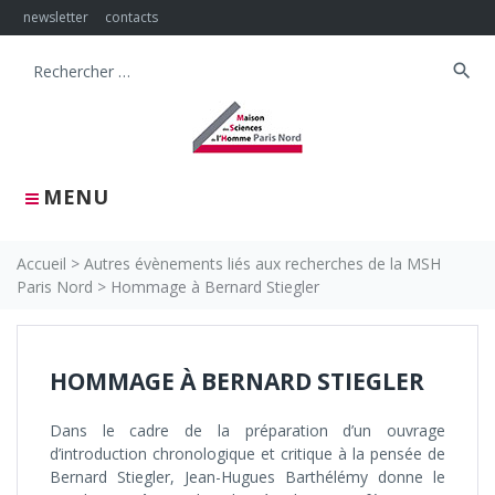
Skip
newsletter
contacts
to
content
search
Search
for:
MENU
Accueil
>
Autres évènements liés aux recherches de la MSH
Paris Nord
>
Hommage à Bernard Stiegler
HOMMAGE À BERNARD STIEGLER
Dans le cadre de la préparation d’un ouvrage
d’introduction chronologique et critique à la pensée de
Bernard Stiegler, Jean-Hugues Barthélémy donne le