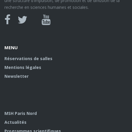
une structure d'impulsion, de promotion et de diffusion de la
recherche en sciences humaines et sociales.
Canal
Facebook
twitter
Youtube
U
MENU
Réservations de salles
Mentions légales
Newsletter
MSH Paris Nord
Actualités
Programmes scientifiques