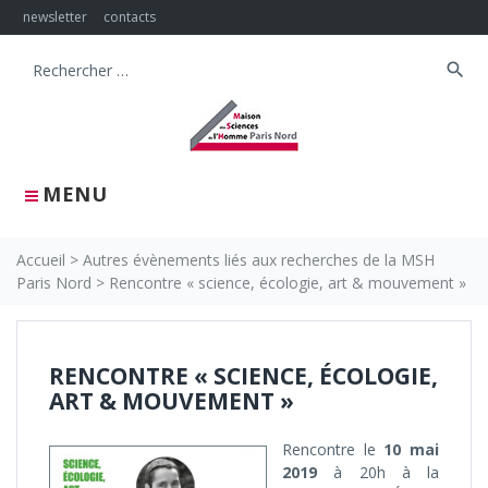
Skip
newsletter
contacts
to
content
search
Search
for:
MENU
Accueil
>
Autres évènements liés aux recherches de la MSH
Paris Nord
>
Rencontre « science, écologie, art & mouvement »
RENCONTRE « SCIENCE, ÉCOLOGIE,
ART & MOUVEMENT »
Rencontre le
10 mai
2019
à 20h à la