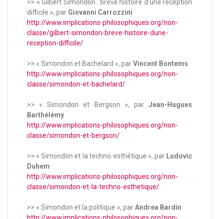
>> « Gilbert Simondon : brève histoire d’une réception
difficile », par
Giovanni Carrozzini
http://www.implications-philosophiques.org/non-
classe/gilbert-simondon-breve-histoire-dune-
reception-difficile/
>> « Simondon et Bachelard », par
Vincent Bontems
http://www.implications-philosophiques.org/non-
classe/simondon-et-bachelard/
>> « Simondon et Bergson », par
Jean-Hugues
Barthélémy
http://www.implications-philosophiques.org/non-
classe/simondon-et-bergson/
>> « Simondon et la techno-esthétique », par
Ludovic
Duhem
http://www.implications-philosophiques.org/non-
classe/simondon-et-la-techno-esthetique/
>> « Simondon et la politique », par
Andrea Bardin
http://www.implications-philosophiques.org/non-